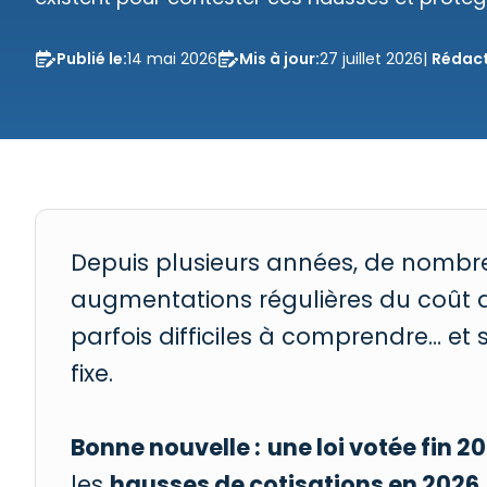
Publié le:
14 mai 2026
Mis à jour:
27 juillet 2026
|
Rédact


Depuis plusieurs années, de nombre
augmentations régulières du coût 
parfois difficiles à comprendre… et
fixe.
Bonne nouvelle :
une loi votée fin 
les
hausses de cotisations en 2026