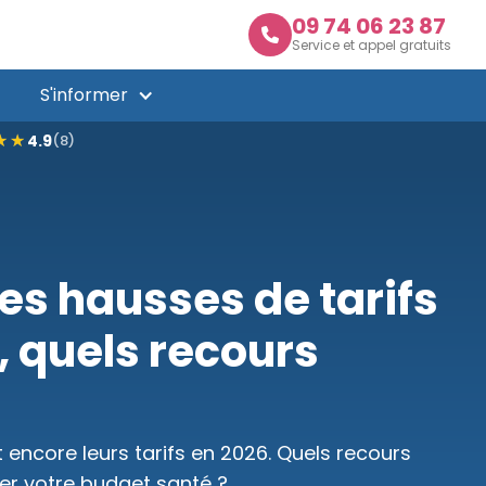
09 74 06 23 87

Service et appel gratuits
S'informer
★★
★★
4.9
(8)
des hausses de tarifs
, quels recours
 encore leurs tarifs en 2026. Quels recours
er votre budget santé ?