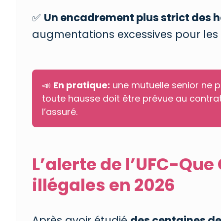
✅
Un encadrement plus strict des h
augmentations excessives pour les 
📣
En pratique:
une mutuelle senior ne p
toute hausse doit être prévue au contrat
l’assuré.
L’alerte de l’UFC-Que 
illégales en 2026
Après avoir étudié
des centaines de