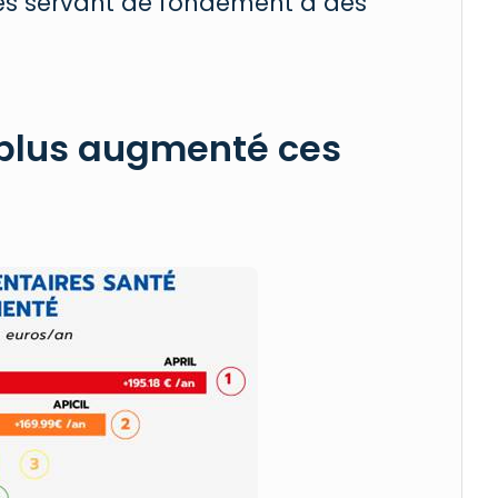
ies servant de fondement à des
 plus augmenté ces