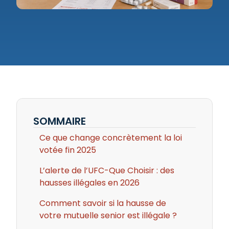
SOMMAIRE
Ce que change concrètement la loi
votée fin 2025
L’alerte de l’UFC-Que Choisir : des
hausses illégales en 2026
Comment savoir si la hausse de
votre mutuelle senior est illégale ?