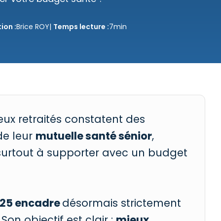
ion :
Brice ROY
|
Temps lecture :
7
min
ux retraités constatent des
de leur
mutuelle santé sénior
,
 surtout à supporter avec un budget
2025 encadre
désormais strictement
. Son objectif est clair :
mieux