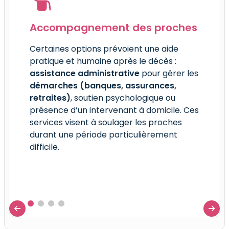
Accompagnement des proches
Pers
cér
Certaines options prévoient une aide
pratique et humaine après le décès :
Ces 
assistance administrative
pour gérer les
homma
démarches (banques, assurances,
perso
retraites)
, soutien psychologique ou
chois
présence d’un intervenant à domicile. Ces
civil
services visent à soulager les proches
musiq
durant une période particulièrement
enco
difficile.
maît
d’org
perso
de se

