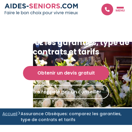

MENU
Assurance obsèques
:
comparez les garanties, type de
contrats et tarifs
Obtenir un devis gratuit
Etre rappelé par un conseiller
Accueil
Assurance Obsèques: comparez les garanties,

type de contrats et tarifs