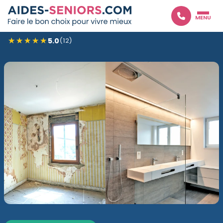

MENU
★★★★★
★★★★★
5.0
(12)