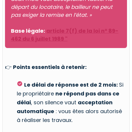
départ du locataire, le bailleur ne peut
pas exiger la remise en l’état. »
Base légale:
article 7(f) de la loi n° 89-
462 du 6 juillet 1989 "
👉
Points essentiels à retenir:
Le délai de réponse est de 2 mois:
Si
le propriétaire
ne répond pas dans ce
délai
, son silence vaut
acceptation
automatique
: vous êtes alors autorisé
à réaliser les travaux.